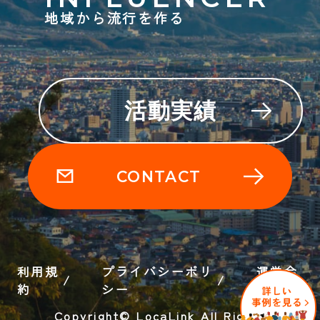
地域から流行を作る
活動実績
CONTACT
利用規
プライバシーポリ
運営会
約
シー
社
Copyright© LocaLink All Rights