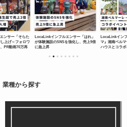
フルエンサー「そらた
LocaLinkインフルエンサー「はれ」
LocaLinkイ
し上げ～フォロワ
が体験施設のSNSを強化し、売上9倍
マ』湘南ベルマ
、PR動画70万再
に急上昇
ハウスとコラボ
～
業種から探す