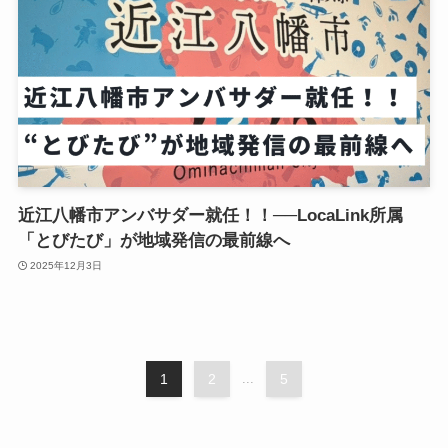
近江八幡市アンバサダー就任！！──LocaLink所属
「とびたび」が地域発信の最前線へ
2025年12月3日
1
2
...
5