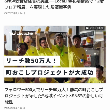
SNS×飲食店経営の実証──LocaLink初期構築で「2階
フロア増席」を実現した居酒屋事例
2026年1月14日
マドグチ事例
フォロワー500人でリーチ50万人！群馬の町おこしプ
ロジェクトが示した“地域イベント×SNS”の新しい可
能性
2026年1月13日