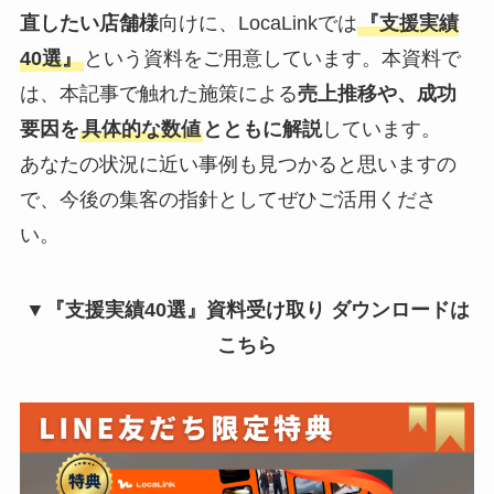
直したい店舗様
向けに、LocaLinkでは
『支援実績
40選』
という資料をご用意しています。本資料で
は、本記事で触れた施策による
売上推移や、成功
要因を
具体的な数値
とともに解説
しています。
あなたの状況に近い事例も見つかると思いますの
で、今後の集客の指針としてぜひご活用くださ
い。
▼『支援実績40選』資料受け取り ダウンロードは
こちら