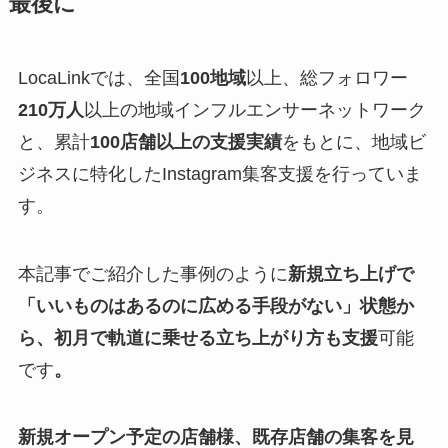
最後に
LocaLinkでは、全国
100地域
以上、総フォロワー
210万人
以上の地域インフルエンサーネットワーク
と、累計
100店舗以上の支援実績
をもとに、地域ビ
ジネスに特化したInstagram集客支援を行っていま
す。
本記事でご紹介した事例のように
新規立ち上げで
「いいものはあるのに広める手段がない」状態か
ら、初月で軌道に乗せる立ち上がり方も支援
可能
です
。
新規オープン予定の店舗様、既存店舗の集客を見