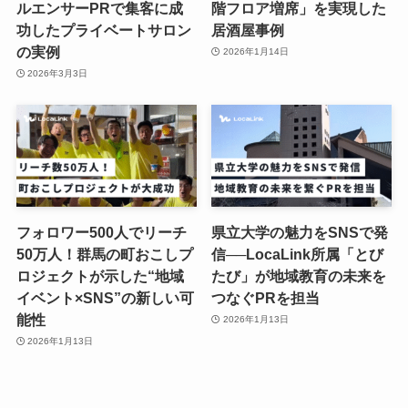
ルエンサーPRで集客に成
階フロア増席」を実現した
功したプライベートサロン
居酒屋事例
の実例
2026年1月14日
2026年3月3日
フォロワー500人でリーチ
県立大学の魅力をSNSで発
50万人！群馬の町おこしプ
信──LocaLink所属「とび
ロジェクトが示した“地域
たび」が地域教育の未来を
イベント×SNS”の新しい可
つなぐPRを担当
能性
2026年1月13日
2026年1月13日