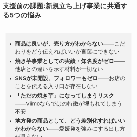
支援前の課題:新規立ち上げ事業に共通す
る5つの悩み
商品は良いが、売り方がわからない
――こだ
わりをどう伝えればいいか言葉にできない
焼き芋事業としての実績・知名度がゼロ
――
他店との違いを示す材料が一切ない
SNSが未開設、フォロワーもゼロ
――お店の
ことを伝える入り口が存在しない
「ただの焼き芋」になってしまうリスク
――Viimoならではの特徴が埋もれてしまう
不安
地方発の商品として、どう差別化すればいい
かわからない
――愛媛発を強みにする出し方
が見えない