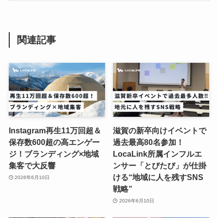
関連記事
Instagram再生11万回超＆
滋賀の新卒向けイベントで
保存数600超の高エンゲー
過去最高80名参加！
ジ！ブランディング×地域
LocaLink所属インフルエ
集客で大反響
ンサー「とびたび」が仕掛
ける“地域に人を残すSNS
2026年6月10日
戦略”
2026年6月10日