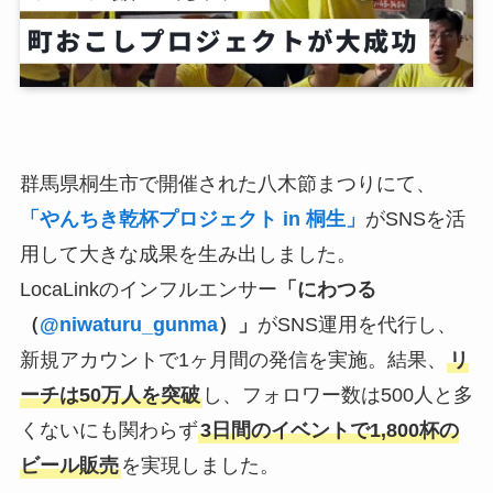
群馬県桐生市で開催された八木節まつりにて、
「やんちき乾杯プロジェクト in 桐生」
がSNSを活
用して大きな成果を生み出しました。
LocaLinkのインフルエンサー
「にわつる
（
@niwaturu_gunma
）」
がSNS運用を代行し、
新規アカウントで1ヶ月間の発信を実施。結果、
リ
ーチは50万人を突破
し、フォロワー数は500人と多
くないにも関わらず
3日間のイベントで1,800杯の
ビール販売
を実現しました。