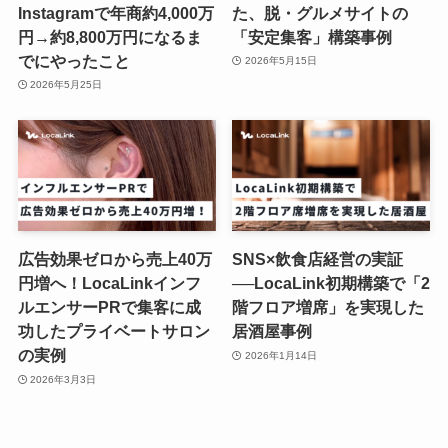
Instagramで年商約4,000万
た、脱・グルメサイトの
円→約8,800万円になるま
「安定集客」構築事例
でにやったこと
2026年5月15日
2026年5月25日
広告効果ゼロから売上40万
SNS×飲食店経営の実証
円増へ！LocaLinkインフ
──LocaLink初期構築で「2
ルエンサーPRで集客に成
階フロア増席」を実現した
功したプライベートサロン
居酒屋事例
の実例
2026年1月14日
2026年3月3日