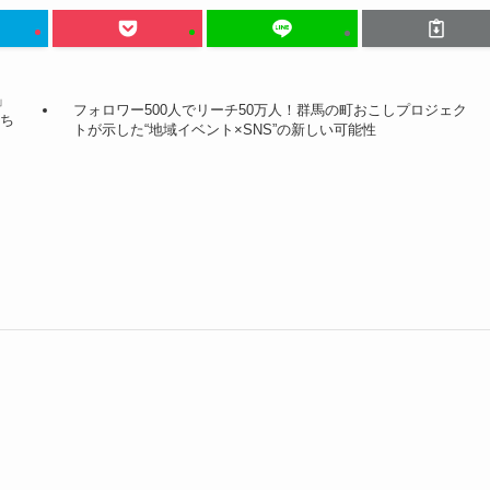
」
フォロワー500人でリーチ50万人！群馬の町おこしプロジェク
立ち
トが示した“地域イベント×SNS”の新しい可能性