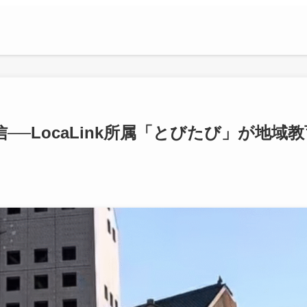
──LocaLink所属「とびたび」が地域教