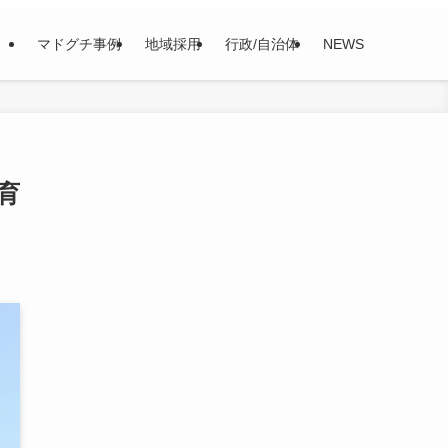
マドグチ事例
地域採用
行政/自治体
NEWS
育