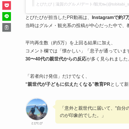
とびたび | 滋賀のグルメ/デート/観光👟(@tobitabi
とびたびが担当したPR動画は、
Instagramで約
当時はグルメ・観光系の投稿が中心だった中で、
平均再生数（約5万）を上回る結果に加え、
コメント欄では「懐かしい」「息子が通っていま
30〜40代の親世代からの反応
が多く見られました
「若者向け発信」だけでなく、
“親世代が子どもに伝えたくなる”教育PR
として新
「意外と親世代に届いて、“自分
のが印象的でした。」
とびたび