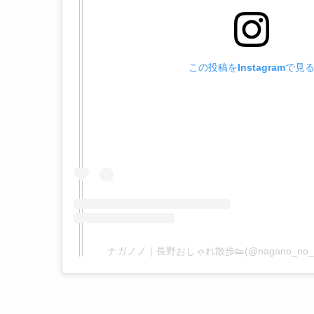
この投稿をInstagramで見
ナガノノ｜長野おしゃれ散歩👟(@nagano_n