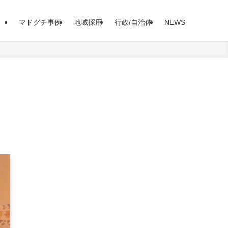
マドグチ事例
地域採用
行政/自治体
NEWS