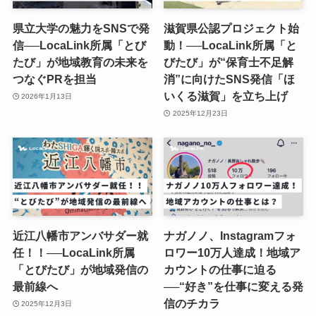
県立大学の魅力をSNSで発
滋賀県公認プロジェクト始
信──LocaLink所属「とび
動！──LocaLink所属「と
たび」が地域教育の未来を
びたび」が“保育士不足解
つなぐPRを担当
消”に向けたSNS発信「ほ
いくる滋賀」を立ち上げ
2026年1月13日
2025年12月23日
近江八幡市アンバサダー就
ナガノノ、Instagramフォ
任！！──LocaLink所属
ロワー10万人達成！地域ア
「とびたび」が地域発信の
カウントの仕事に迫る
最前線へ
──“好き”を仕事に変える発
信のチカラ
2025年12月3日