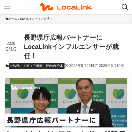
ホーム
NEWS
メディア出演
長野県庁広報パートナーに
2026
LocaLinkインフルエンサーが就
6/10
任！
2025年5月29日
2026年6月10日
NEWS
メディア出演
行政/自治体