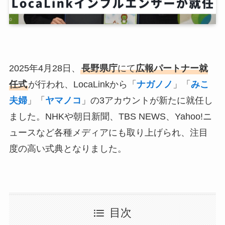
2025年4月28日、
長野県庁
にて
広報パートナー就
任式
が行われ、LocaLinkから「
ナガノノ
」「
みこ
夫婦
」「
ヤマノコ
」の3アカウントが新たに就任し
ました。NHKや朝日新聞、TBS NEWS、Yahoo!ニ
ュースなど各種メディアにも取り上げられ、注目
度の高い式典となりました。
目次